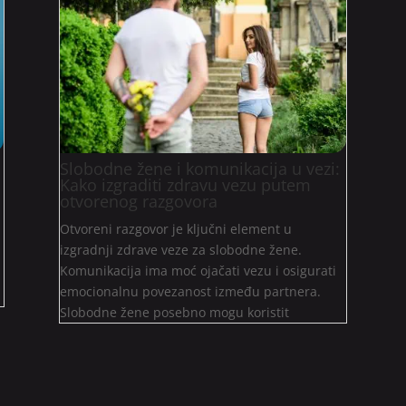
Slobodne žene i komunikacija u vezi:
Kako izgraditi zdravu vezu putem
otvorenog razgovora
Otvoreni razgovor je ključni element u
izgradnji zdrave veze za slobodne žene.
Komunikacija ima moć ojačati vezu i osigurati
emocionalnu povezanost između partnera.
Slobodne žene posebno mogu koristit