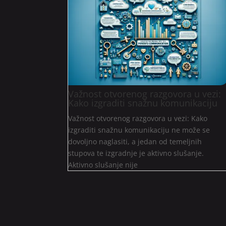
Važnost otvorenog razgovora u vezi:
Kako izgraditi snažnu komunikaciju
Važnost otvorenog razgovora u vezi: Kako
izgraditi snažnu komunikaciju ne može se
dovoljno naglasiti, a jedan od temeljnih
stupova te izgradnje je aktivno slušanje.
Aktivno slušanje nije