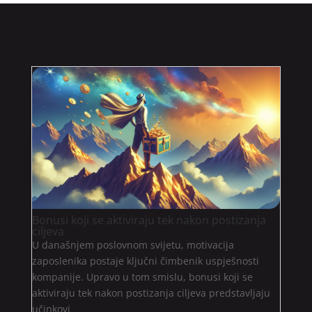
Bonusi koji se aktiviraju tek nakon postizanja
ciljeva
U današnjem poslovnom svijetu, motivacija
zaposlenika postaje ključni čimbenik uspješnosti
kompanije. Upravo u tom smislu, bonusi koji se
aktiviraju tek nakon postizanja ciljeva predstavljaju
učinkovi