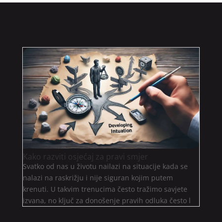
Kako razviti osjećaj za pravi smjer
Svatko od nas u životu nailazi na situacije kada se
nalazi na raskrižju i nije siguran kojim putem
krenuti. U takvim trenucima često tražimo savjete
izvana, no ključ za donošenje pravih odluka često l