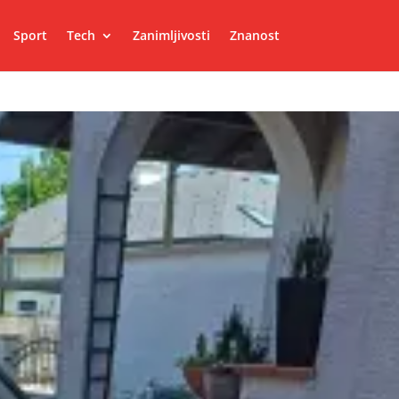
Sport
Tech
Zanimljivosti
Znanost