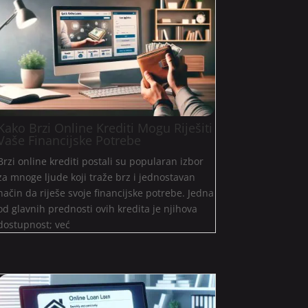
Kako Brzi Online Krediti Mogu Riješiti
Vaše Financijske Potrebe
Brzi online krediti postali su popularan izbor
za mnoge ljude koji traže brz i jednostavan
način da riješe svoje financijske potrebe. Jedna
od glavnih prednosti ovih kredita je njihova
dostupnost; već