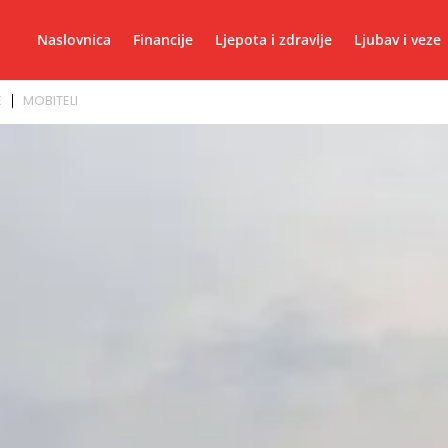
Naslovnica
Financije
Ljepota i zdravlje
Ljubav i veze