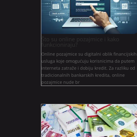
Što su online pozajmice i kako
funkcioniraju?
Online pozajmice su digitalni oblik financijskih
usluga koje omogućuju korisnicima da putem
interneta zatraže i dobiju kredit. Za razliku od
tradicionalnih bankarskih kredita, online
pozajmice nude br