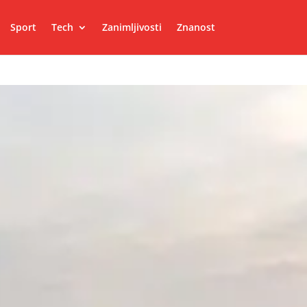
Sport
Tech
Zanimljivosti
Znanost