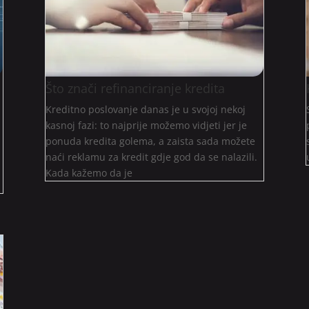
Što znači refinanciranje kredita
Kreditno poslovanje danas je u svojoj nekoj
kasnoj fazi: to najprije možemo vidjeti jer je
ponuda kredita golema, a zaista sada možete
naći reklamu za kredit gdje god da se nalazili.
Kada kažemo da je