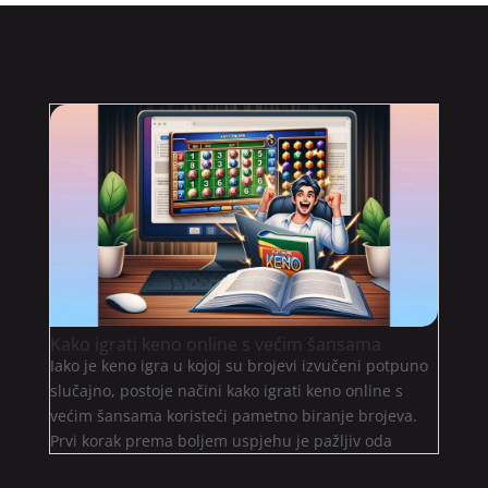
Kako igrati keno online s većim šansama
Iako je keno igra u kojoj su brojevi izvučeni potpuno
slučajno, postoje načini kako igrati keno online s
većim šansama koristeći pametno biranje brojeva.
Prvi korak prema boljem uspjehu je pažljiv oda