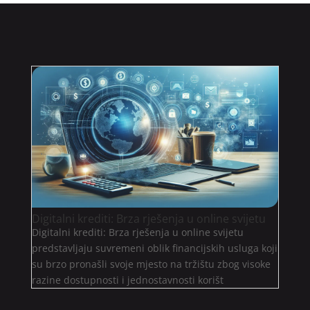
Digitalni krediti: Brza rješenja u online svijetu
Digitalni krediti: Brza rješenja u online svijetu
predstavljaju suvremeni oblik financijskih usluga koji
su brzo pronašli svoje mjesto na tržištu zbog visoke
razine dostupnosti i jednostavnosti korišt