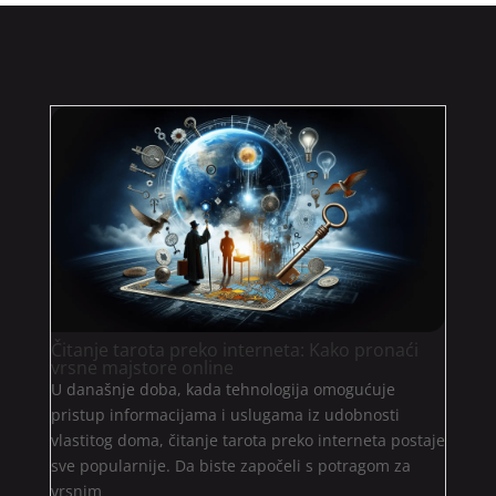
Čitanje tarota preko interneta: Kako pronaći
vrsne majstore online
U današnje doba, kada tehnologija omogućuje
pristup informacijama i uslugama iz udobnosti
vlastitog doma, čitanje tarota preko interneta postaje
sve popularnije. Da biste započeli s potragom za
vrsnim