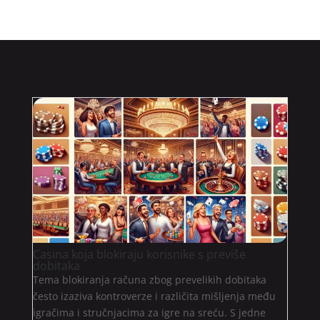
Casina koja blokiraju korisnike s previše
dobitaka
Tema blokiranja računa zbog prevelikih dobitaka
često izaziva kontroverze i različita mišljenja među
igračima i stručnjacima za igre na sreću. S jedne