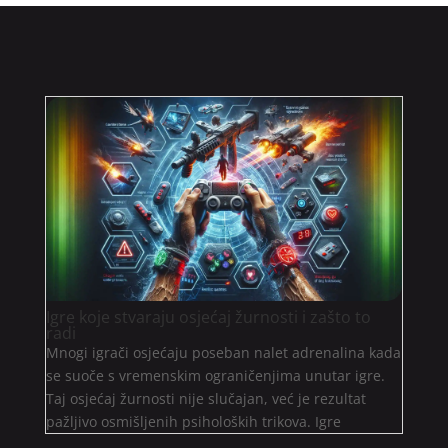
Igre koje stvaraju osjećaj žurnosti i zašto to
radi
Mnogi igrači osjećaju poseban nalet adrenalina kada
se suoče s vremenskim ograničenjima unutar igre.
Taj osjećaj žurnosti nije slučajan, već je rezultat
pažljivo osmišljenih psiholoških trikova. Igre