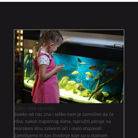
Kako ribe spavaju
Svatko od nas zna i teško nam je zamislivo da će
riba, nakon napornog dana, ispružiti peraje na
morskom dnu zatvoriti oči i malo otspavati.
Zamišljamo ih kao životinje koje su u stalnom