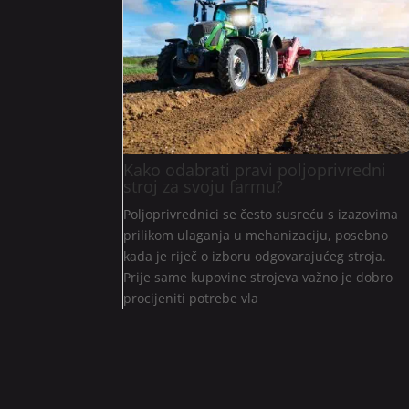
Kako odabrati pravi poljoprivredni
stroj za svoju farmu?
Poljoprivrednici se često susreću s izazovima
prilikom ulaganja u mehanizaciju, posebno
kada je riječ o izboru odgovarajućeg stroja.
Prije same kupovine strojeva važno je dobro
procijeniti potrebe vla