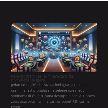
Kako koristiti casino filtere za brže
pronalaženje igara
Jedan od najčešćih izazova kod igranja u online
casinima jest pronalaženje željene igre među
stotinama ili čak tisućama dostupnih opcija. Upravo
zbog toga brojni online casina, poput PSK casina,
uvode