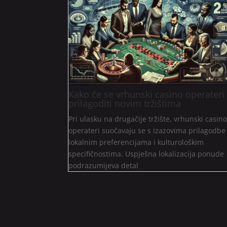
Kako će se vrhunski casino operateri
prilagoditi novim tržištima
Pri ulasku na drugačije tržište, vrhunski casin
operateri suočavaju se s izazovima prilagodbe
lokalnim preferencijama i kulturološkim
specifičnostima. Uspješna lokalizacija ponude
podrazumijeva detal