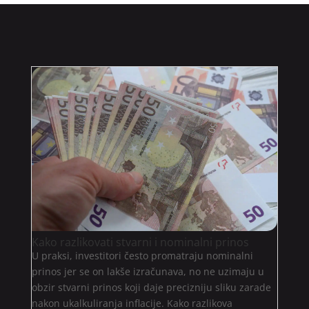
Kako razlikovati stvarni i nominalni prinos
U praksi, investitori često promatraju nominalni
prinos jer se on lakše izračunava, no ne uzimaju u
obzir stvarni prinos koji daje precizniju sliku zarade
nakon ukalkuliranja inflacije. Kako razlikova