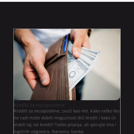
Krediti za nezaposlene
Krediti za nezaposlene, zvuči kao mit. Kako netko tko
ne radi može dobiti mogućnost dići kredit i kako će
vratiti taj isti kredit? Toliko pitanja, ali vjerujte ima i
logičnih odgovora. Naravno, banka