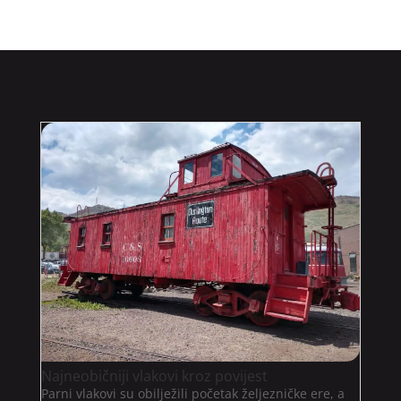
Najneobičniji vlakovi kroz povijest
Parni vlakovi su obilježili početak željezničke ere, a