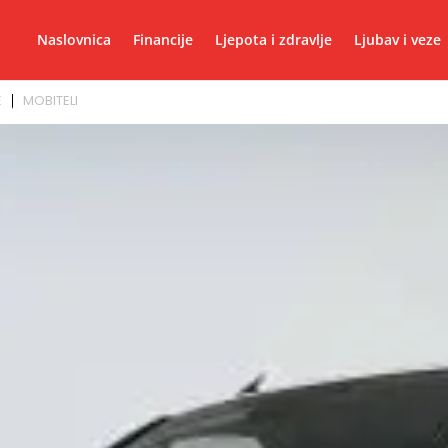
Naslovnica
Financije
Ljepota i zdravlje
Ljubav i veze