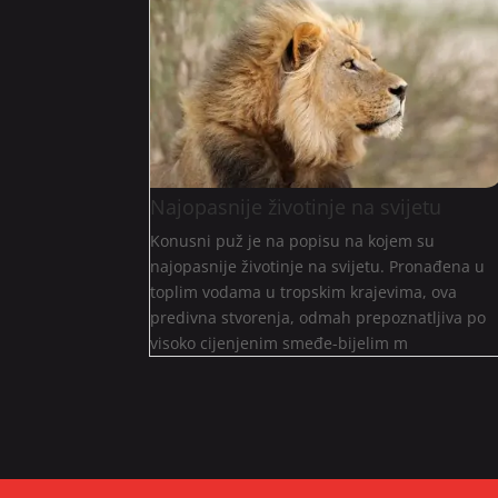
Najopasnije životinje na svijetu
Konusni puž je na popisu na kojem su
najopasnije životinje na svijetu. Pronađena u
toplim vodama u tropskim krajevima, ova
predivna stvorenja, odmah prepoznatljiva po
visoko cijenjenim smeđe-bijelim m