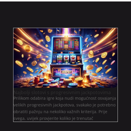
Najbolji slotovi s progresivnim jackpotovima
Prilikom odabira igre koja nudi mogućnost osvajanja
velikih progresivnih jackpotova, svakako je potrebno
obratiti pažnju na nekoliko važnih kriterija. Prije
svega, uvijek provjerite koliko je trenutač