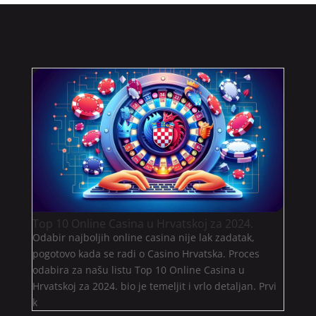
Top 10 Online Casina u Hrvatskoj za 2024.
Odabir najboljih online casina nije lak zadatak,
pogotovo kada se radi o Casino Hrvatska. Proces
odabira za našu listu Top 10 Online Casina u
Hrvatskoj za 2024. bio je temeljit i vrlo detaljan. Prvi
k