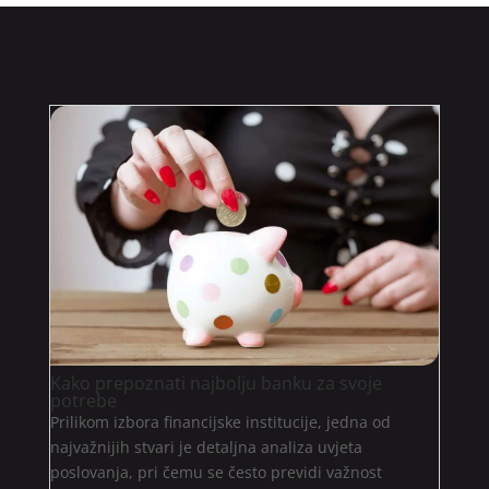
Kako prepoznati najbolju banku za svoje
potrebe
Prilikom izbora financijske institucije, jedna od
najvažnijih stvari je detaljna analiza uvjeta
poslovanja, pri čemu se često previdi važnost