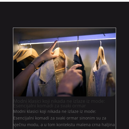
Modni klasici koji nikada ne izlaze iz mode:
Esencijalni komadi za svaki ormar
Modni klasici koji nikada ne izlaze iz mode:
Esencijalni komadi za svaki ormar sinonim su za
vječnu modu, a u tom kontekstu malena crna haljina