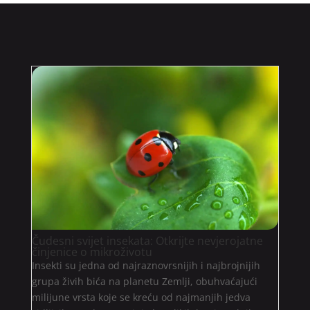
Čudesni svijet insekata: Otkrijte nevjerojatne
činjenice o mikroživotu
Insekti su jedna od najraznovrsnijih i najbrojnijih
grupa živih bića na planetu Zemlji, obuhvaćajući
milijune vrsta koje se kreću od najmanjih jedva