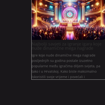
Najbolji savjeti za igranje igara koje
nude dinamične mega nagrade
Igre koje nude dinamične mega nagrade
posljednjih su godina postale izuzetno
popularne među igračima diljem svijeta, pa
tako i u Hrvatskoj. Kako biste maksimalno
iskoristili svoje vrijeme i povećali i