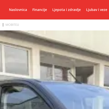
Naslovnica
Financije
Ljepota i zdravlje
Ljubav i veze