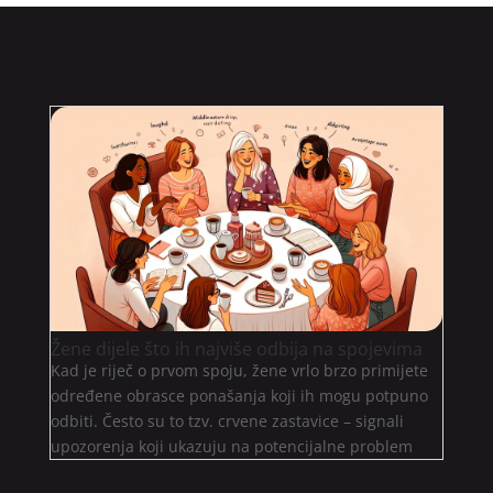
Žene dijele što ih najviše odbija na spojevima
Kad je riječ o prvom spoju, žene vrlo brzo primijete
određene obrasce ponašanja koji ih mogu potpuno
odbiti. Često su to tzv. crvene zastavice – signali
upozorenja koji ukazuju na potencijalne problem