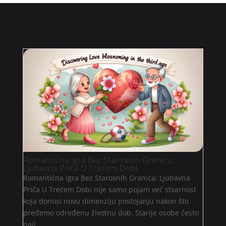
Romantična Igra Bez Starosnih Granica:
Ljubavna Priča U Trećem Dobi
Romantična Igra Bez Starosnih Granica: Ljubavna
Priča U Trećem Dobi nije samo pojam već stvarnost
koja donosi novu dimenziju postojanju nakon što
pređemo određenu životnu dob. Starije osobe često
nail