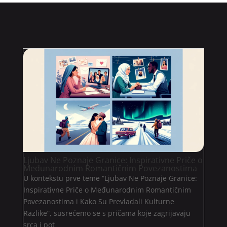
Ljubav Ne Poznaje Granice: Inspirativne Priče o
Međunarodnim Romantičnim Povezanostima
U kontekstu prve teme “Ljubav Ne Poznaje Granice:
Inspirativne Priče o Međunarodnim Romantičnim
Povezanostima i Kako Su Prevladali Kulturne
Razlike”, susrećemo se s pričama koje zagrijavaju
srca i pot