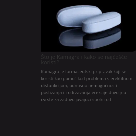
Što je Kamagra i kako se najčešće
koristi?
Kamagra je farmaceutski pripravak koji se
koristi kao pomoć kod problema s erektilnom
disfunkcijom, odnosno nemogućnosti
postizanja ili održavanja erekcije dovoljno
čvrste za zadovoljavajući spolni od