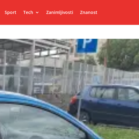
Sport
Tech
Zanimljivosti
Znanost