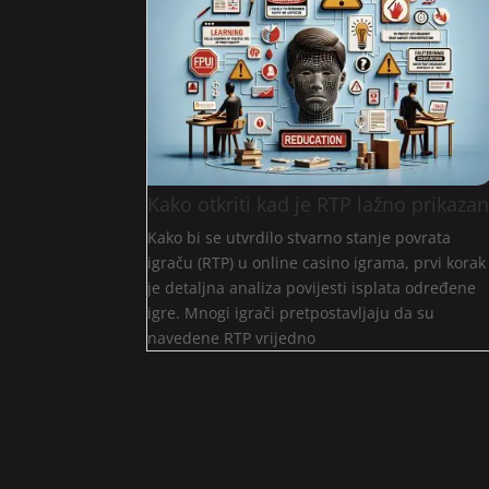
Kako otkriti kad je RTP lažno prikaza
Kako bi se utvrdilo stvarno stanje povrata
igraču (RTP) u online casino igrama, prvi korak
je detaljna analiza povijesti isplata određene
igre. Mnogi igrači pretpostavljaju da su
navedene RTP vrijedno