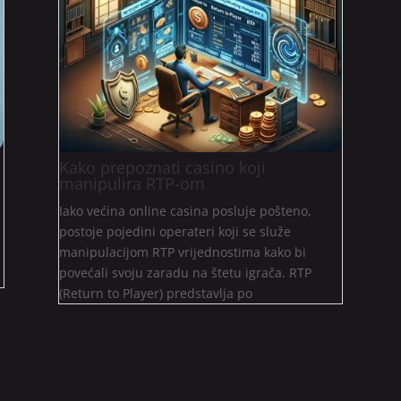
n
Kako prepoznati casino koji
manipulira RTP-om
Iako većina online casina posluje pošteno,
postoje pojedini operateri koji se služe
manipulacijom RTP vrijednostima kako bi
povećali svoju zaradu na štetu igrača. RTP
(Return to Player) predstavlja po