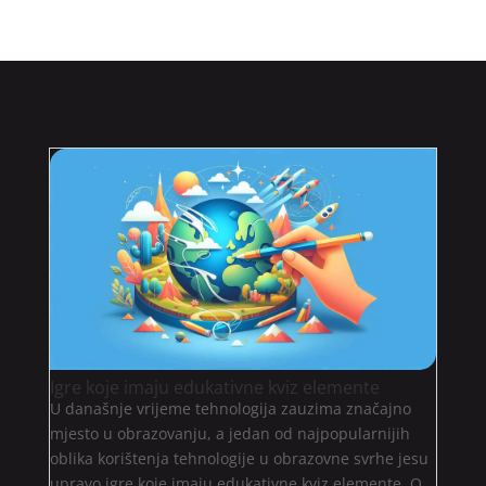
Igre koje imaju edukativne kviz elemente
U današnje vrijeme tehnologija zauzima značajno
mjesto u obrazovanju, a jedan od najpopularnijih
oblika korištenja tehnologije u obrazovne svrhe jesu
upravo igre koje imaju edukativne kviz elemente. O