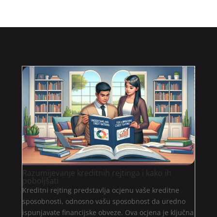
Razumijevanje kreditnih rejtinga i kako ih
poboljšati
Kreditni rejting predstavlja ocjenu vaše kreditne
sposobnosti, odnosno vašu sposobnost da uredno
ispunjavate financijske obveze. Ova ocjena je ključna