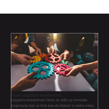
Tajne uspješne kreativnosti
Uspješna kreativnost često se veže uz trenutke
inspiracije koji se čine kao da dolaze iz vedra neba.