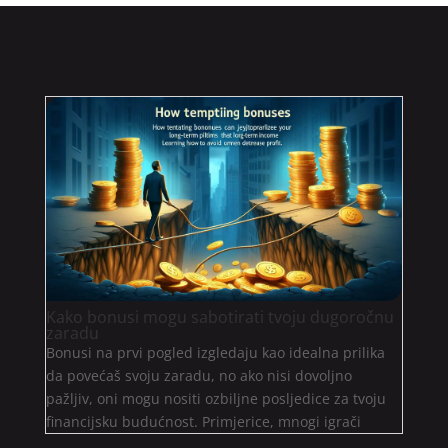
Kako bonusi mogu sabotirati tvoju dugoročnu
zaradu
Bonusi na prvi pogled izgledaju kao idealna prilika
da povećaš svoju zaradu, no ako nisi dovoljno
pažljiv, oni mogu nositi ozbiljne posljedice za tvoju
financijsku budućnost. Primjerice, mnogi igrači