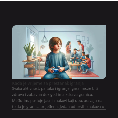
Kada je vrijeme za prestanak igranja
Svaka aktivnost, pa tako i igranje igara, može biti
zdrava i zabavna dok god ima zdravu granicu.
Međutim, postoje jasni znakovi koji upozoravaju na
to da je granica prijeđena. Jedan od prvih znakova u