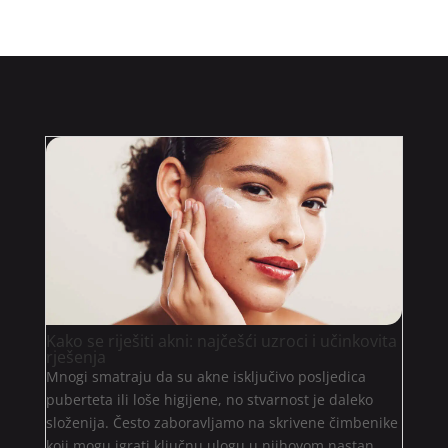
Kako se riješiti akni: najčešći uzroci i učinkovita
rješenja
Mnogi smatraju da su akne isključivo posljedica
puberteta ili loše higijene, no stvarnost je daleko
složenija. Često zaboravljamo na skrivene čimbenike
koji mogu igrati ključnu ulogu u njihovom nastan