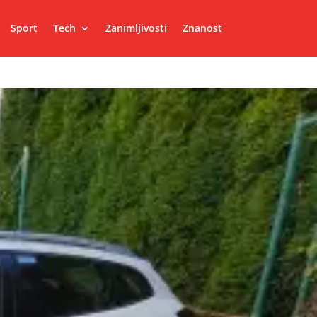
Sport
Tech
Zanimljivosti
Znanost