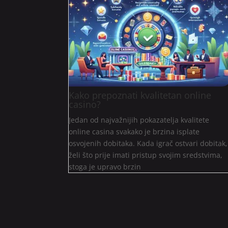
Kako prepoznati kvalitetan online
casino?
Jedan od najvažnijih pokazatelja kvalitete
online casina svakako je brzina isplate
osvojenih dobitaka. Kada igrač ostvari dobitak,
želi što prije imati pristup svojim sredstvima,
stoga je upravo brzin