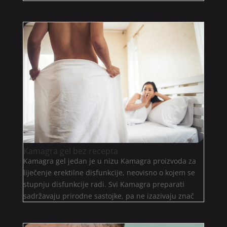
Kamagra gel bez recepta
Kamagra gel jedan je u nizu Kamagra proizvoda za
liječenje erektilne disfunkcije, neovisno o kojem se
stupnju disfunkcije radi. Svi Kamagra preparati
sadržavaju prirodne sastojke, pa ne izazivaju znač