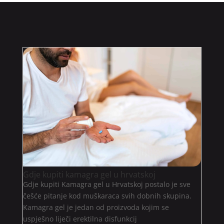
Gdje kupiti kamagra gel u hrvatskoj
Gdje kupiti Kamagra gel u Hrvatskoj postalo je sve
češće pitanje kod muškaraca svih dobnih skupina.
Kamagra gel je jedan od proizvoda kojim se
uspješno liječi erektilna disfunkcij