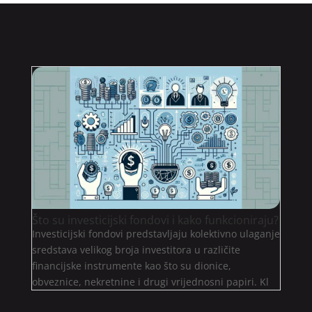
Što su investicijski fondovi i kako funkcioniraju?
Investicijski fondovi predstavljaju kolektivno ulaganje
sredstava velikog broja investitora u različite
financijske instrumente kao što su dionice,
obveznice, nekretnine i drugi vrijednosni papiri. Kl