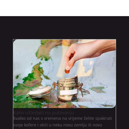
Kako uštedjeti na putovanju
Svatko od nas s vremena na vrijeme želite spakirati
svoje kofere i otići u neku novu zemlju ili novo