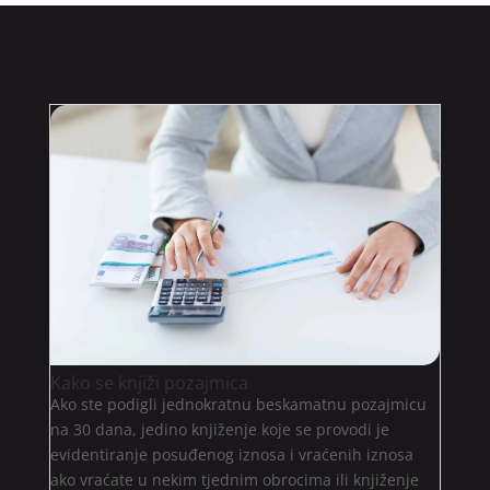
Kako se knjiži pozajmica
Ako ste podigli jednokratnu beskamatnu pozajmicu
na 30 dana, jedino knjiženje koje se provodi je
evidentiranje posuđenog iznosa i vraćenih iznosa
ako vraćate u nekim tjednim obrocima ili knjiženje