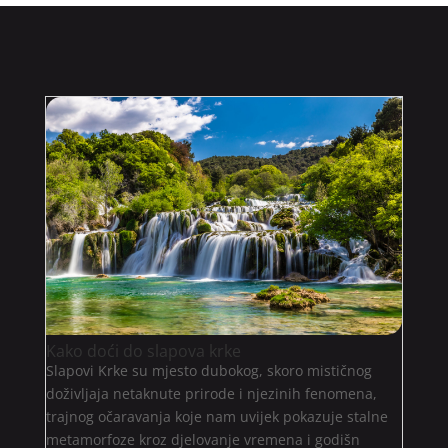
Kako doći do slapova krke
Slapovi Krke su mjesto dubokog, skoro mističnog
doživljaja netaknute prirode i njezinih fenomena,
trajnog očaravanja koje nam uvijek pokazuje stalne
metamorfoze kroz djelovanje vremena i godišn