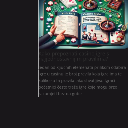
Kako prepoznati casino igre s
najjednostavnijim pravilima?
Jedan od ključnih elemenata prilikom odabira
igre u casinu je broj pravila koja igra ima te
koliko su ta pravila lako shvatljiva. Igrači
početnici često traže igre koje mogu brzo
razumjeti bez da gube