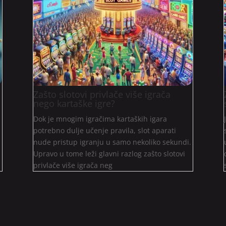
Zašto slotovi privlače više igrača
nego kartaške igre?
Dok je mnogim igračima kartaških igara
potrebno dulje učenje pravila, slot aparati
nude pristup igranju u samo nekoliko sekundi.
Upravo u tome leži glavni razlog zašto slotovi
privlače više igrača neg