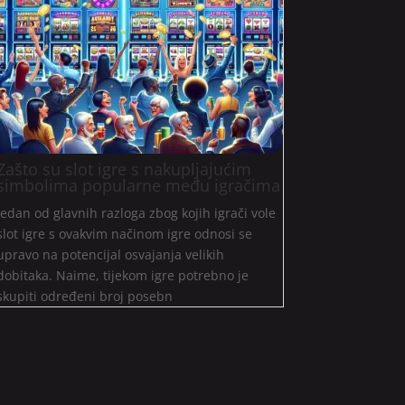
Zašto su slot igre s nakupljajućim
simbolima popularne među igračima
Jedan od glavnih razloga zbog kojih igrači vole
slot igre s ovakvim načinom igre odnosi se
upravo na potencijal osvajanja velikih
dobitaka. Naime, tijekom igre potrebno je
skupiti određeni broj posebn