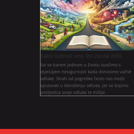
Kako izabrati ono što zaista želiš
Svi se barem jednom u životu suočimo s
osjećajem nesigurnosti kada donosimo važne
odluke. Strah od pogreške često nas može
sputavati u donošenju odluka, jer se bojimo
posljedica svoje odluke te mišlje