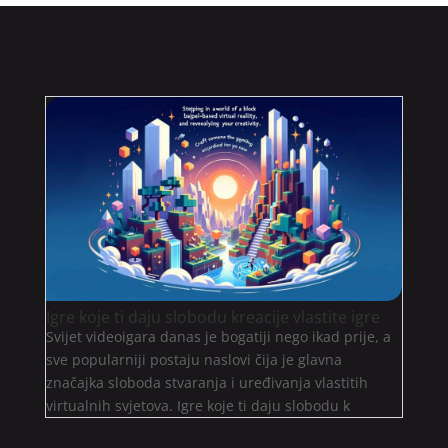
Igre koje ti daju slobodu kreacije vlastite igre
Svijet videoigara danas je bogatiji nego ikad prije, a
sve popularniji postaju naslovi čija je glavna
značajka sloboda stvaranja i uređivanja vlastitih
virtualnih svjetova. Igre koje ti daju slobodu k