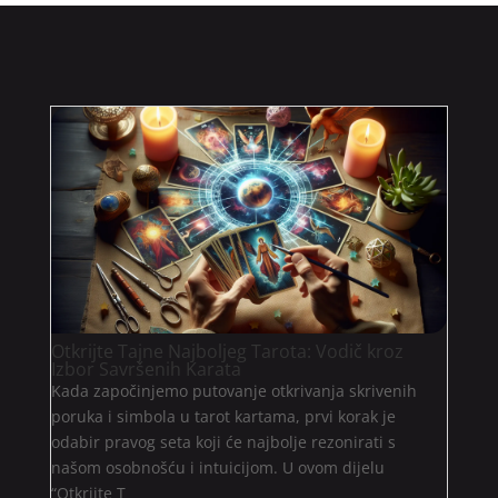
Otkrijte Tajne Najboljeg Tarota: Vodič kroz
Izbor Savršenih Karata
Kada započinjemo putovanje otkrivanja skrivenih
poruka i simbola u tarot kartama, prvi korak je
odabir pravog seta koji će najbolje rezonirati s
našom osobnošću i intuicijom. U ovom dijelu
“Otkrijte T