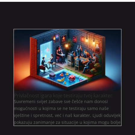
Privlačnost igara koje testiraju tvoj karakter
Suvremeni svijet zabave sve češće nam donosi
mogućnosti u kojima se ne testiraju samo naše
vještine i spretnost, već i naš karakter. Ljudi oduvijek
pokazuju zanimanje za situacije u kojima mogu bolje