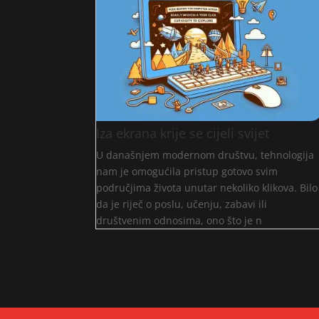
Iza ekrana krije se cijeli svijet
U današnjem modernom društvu, tehnologija
nam je omogućila pristup gotovo svim
područjima života unutar nekoliko klikova. Bilo
da je riječ o poslu, učenju, zabavi ili
društvenim odnosima, ono što je n