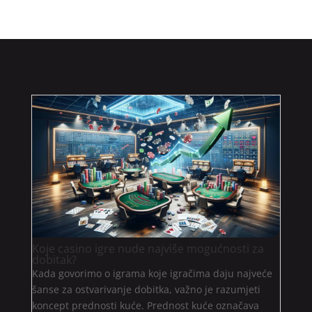
Koje casino igre nude najviše mogućnosti za
dobitak?
Kada govorimo o igrama koje igračima daju najveće
šanse za ostvarivanje dobitka, važno je razumjeti
koncept prednosti kuće. Prednost kuće označava