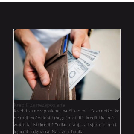
Krediti za nezaposlene
Krediti za nezaposlene, zvuči kao mit. Kako netko tko
ne radi može dobiti mogućnost dići kredit i kako će
vratiti taj isti kredit? Toliko pitanja, ali vjerujte ima i
logičnih odgovora. Naravno, banka